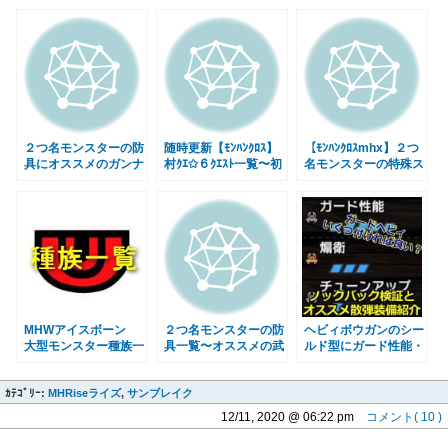
ｽmhx】
モンハンライズサンブ
レイクMHRise
２つ名モンスターの防
随時更新【ﾓﾝﾊﾝｸﾛｽ】
【ﾓﾝﾊﾝｸﾛｽmhx】２つ
具にオススメのガンナ
村ｸｴ✩６ｸｴｽﾄ一覧〜初
名モンスターの特殊ス
ー武器ランキング【ﾓﾝ
期配置・弱点属性〜
キル一覧と効果
ﾊﾝｸﾛｽmhx】
MHX
MHWアイスボーン
２つ名モンスターの防
ヘビィボウガンのシー
大型モンスター種族一
具一覧〜オススメの武
ルド型にガード性能・
覧まとめ・早見表 バ
器との組み合わせ〜ス
煽衛はいくつ付ければ
ウンティ用 モンハン
キル発動条件【ﾓﾝﾊﾝｸﾛ
いい？ノックバックと
ｶﾃｺﾞﾘｰ:
ワールド
MHRiseライズ
,
サンブレイク
ｽmhx】
威力値検証とオススメ
装備紹介 モンハンラ
12/11, 2020 @ 06:22 pm
コメント( 10 )
イズサンブレイク
MHRise