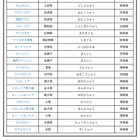
ボルボロス
土砂竜
どしゃりゅう
獣竜種
マガイマガド
怨虎竜
おんこりゅう
牙竜種
怨嗟マガド
怨虎竜
おんこりゅう
牙竜種
メル・ゼナ
爵銀龍
しゃくぎんりゅう
古龍種
ヤツカダキ
妃蜘蛛
きさきぐも
鋏角種
ヤツカダキ亜種
熾妃蜘蛛
しきぐも
鋏角種
ヨツミワドウ
河童蛙
かっぱがえる
牙獣種
ラージャン
金獅子
きんじし
牙獣種
激昂ラージャン
金獅子
きんじし
牙獣種
ライゼクス
電竜
でんりゅう
飛竜種
ラングロトラ
赤甲獣
せきこうじゅう
牙獣種
リオレイア
雌火竜
めすかりゅう
飛竜種
リオレイア希少種
金火竜
きんかりゅう
飛竜種
ヌシ・リオレイア
雌火竜
めすかりゅう
飛竜種
リオレウス
火竜
かりゅう
飛竜種
リオレウス希少種
銀火竜
ぎんかりゅう
飛竜種
ヌシ・リオレウス
火竜
かりゅう
飛竜種
ルナガロン
氷狼竜
ひょうろうりゅう
牙竜種
ロアルロドス
水獣
すいじゅう
海竜種