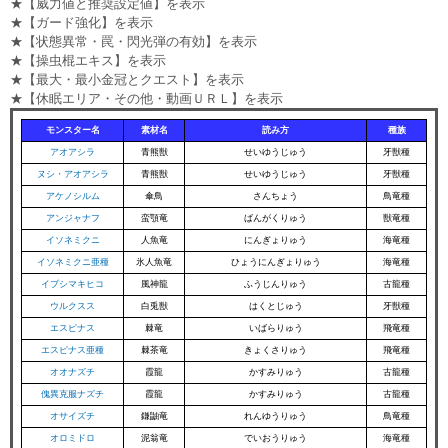
★【威力値と推奨設定値】を表示
★【ガード強化】を表示
★【状態異常・罠・閃光弾の有効】を表示
★【操虫棍エキス】を表示
★【最大・最小金冠とクエスト】を表示
★【休眠エリア・その他・動画ＵＲＬ】を表示
モンスター名
素材名
読み方
種族
アオアシラ
青熊獣
せいゆうじゅう
牙獣種
ヌシ・アオアシラ
青熊獣
せいゆうじゅう
牙獣種
アケノシルム
傘鳥
さんちょう
鳥竜種
アンジャナフ
蛮顎竜
ばんがくりゅう
獣竜種
イソネミクニ
人魚竜
にんぎょりゅう
海竜種
イソネミクニ亜種
氷人魚竜
ひょうにんぎょりゅう
海竜種
イブシマキヒコ
風神龍
ふうじんりゅう
古龍種
ウルクスス
白兎獣
はくとじゅう
牙獣種
エスピナス
棘竜
いばらりゅう
飛竜種
エスピナス亜種
棘茶竜
きょくさりゅう
飛竜種
オオナズチ
霞龍
かすみりゅう
古龍種
傀異克服ナズチ
霞龍
かすみりゅう
古龍種
オサイズチ
鎌鼬竜
れんゆうりゅう
鳥竜種
オロミドロ
泥翁竜
でいおうりゅう
海竜種