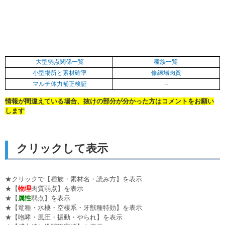
大型弱点関係一覧
種族一覧
小型場所と素材確率
修練場肉質
マルチ体力補正検証
–
情報が間違えている場合、抜けの部分が分かった方はコメントをお願い
します
クリックして表示
★クリックで【種族・素材名・読み方】を表示
★【
物理
肉質弱点】を表示
★【
属性
弱点】を表示
★【竜種・水棲・空棲系・牙獣種特効】を表示
★【咆哮・風圧・振動・やられ】を表示