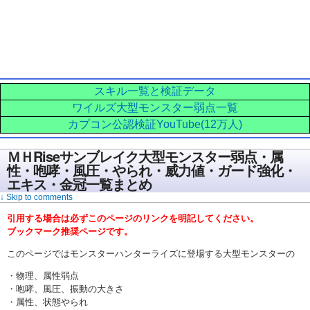
スキル一覧と検証データ
ワイルズ大型モンスター弱点一覧
カプコン公認検証YouTube(12万人)
ＭＨRiseサンブレイク大型モンスター弱点・属
性・咆哮・風圧・やられ・威力値・ガード強化・
エキス・金冠一覧まとめ
↓ Skip to comments
引用する場合は必ずこのページのリンクを明記してください。
ブックマーク推奨ページです。
このページではモンスターハンターライズに登場する大型モンスターの
・物理、属性弱点
・咆哮、風圧、振動の大きさ
・属性、状態やられ