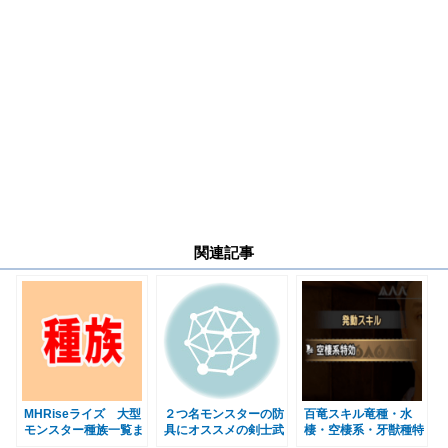
関連記事
MHRiseライズ 大型
２つ名モンスターの防
百竜スキル竜種・水
モンスター種族一覧ま
具にオススメの剣士武
棲・空棲系・牙獣種特
とめ
器ランキング【ﾓﾝﾊﾝｸﾛ
効 効果一覧まとめ