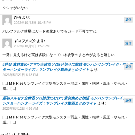
クシャがいない
ひろ
より:
返信
2022年10月3日 10:45 PM
バルファルク彗星はガード強化ありでもガード不可ですね
ドスフクズク
より:
返信
2022年10月9日 1:57 PM
一発に見えるけど実は多段になっている攻撃のまとめがあると嬉しい
5枠目 素材集め+アマツ全武器ソロ8分切りに挑戦 モンハンサンブレイク - モンス
返信
ターハンターライズ：サンブレイク動画まとめサイト
より:
2023年5月21日 6:13 PM
[…] ＭＨRiseサンブレイク大型モンスター弱点・属性・咆哮・風圧・やられ・
威… […]
原初メルゼナ全武器ソロ討伐にむけて素材集めと検証 モンハンサンブレイク - モ
返信
ンスターハンターライズ：サンブレイク動画まとめサイト
より:
2023年6月12日 4:56 AM
[…] ＭＨRiseサンブレイク大型モンスター弱点・属性・咆哮・風圧・やられ・
威… […]
コメントを残す