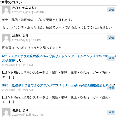
10件のコメント
たけちゃん
より:
返信
2020年12月12日 4:00 PM
紳士、配信・動画編集・ブログ更新とお疲れさま♪
もし、バウンティあった場合、種族でソートできるようにしてくれたら嬉しい
名無し
より:
返信
2021年5月4日 5:14 PM
泥魚竜はでいぎょりゅうだと思ってました
6/8 ヌシジンオウガ全武器ソロ●●分切りチャレンジ モンハンライズMHRise | ガ
返信
ルク速報
より:
2021年6月11日 1:51 AM
[…] ＭＨRise大型モンスター弱点・属性・咆哮・風圧・やられ・ガード強化・
エ… […]
9/26 配信者１２名によるアマングアス！ │ AmongUs宇宙人狼動画まとめ
より:
返信
2021年9月27日 7:19 AM
[…] ＭＨRise大型モンスター弱点・属性・咆哮・風圧・やられ・ガード強化・
エ… […]
名無し
より:
返信
2022年8月11日 5:21 PM