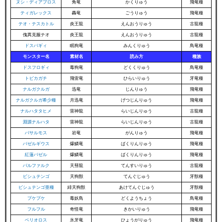
ヌシ・ディアブロス
角竜
かくりゅう
飛竜種
ティガレックス
轟竜
ごうりゅう
飛竜種
テオ・テスカトル
炎王龍
えんおうりゅう
古龍種
傀異克服テオ
炎王龍
えんおうりゅう
古龍種
ドスバギィ
眠狗竜
みんくりゅう
鳥竜種
モンスター名
素材名
読み方
種族
ドスフロギィ
毒狗竜
どくくりゅう
鳥竜種
トビカガチ
飛雷竜
ひらいりゅう
牙竜種
ナルガクルガ
迅竜
じんりゅう
飛竜種
ナルガクルガ希少種
月迅竜
げつじんりゅう
飛竜種
ナルハタタヒメ
雷神龍
らいじんりゅう
古龍種
淵源ナルハタ
雷神龍
らいじんりゅう
古龍種
バサルモス
岩竜
がんりゅう
飛竜種
バゼルギウス
爆鱗竜
ばくりんりゅう
飛竜種
紅蓮バゼル
爆鱗竜
ばくりんりゅう
飛竜種
バルファルク
天彗龍
てんすいりゅう
古龍種
ビシュテンゴ
天狗獣
てんぐじゅう
牙獣種
ビシュテンゴ亜種
緋天狗獣
あけてんぐじゅう
牙獣種
プケプケ
毒妖鳥
どくようちょう
鳥竜種
フルフル
奇怪竜
きかいりゅう
飛竜種
ベリオロス
氷牙竜
ひょうがりゅう
飛竜種