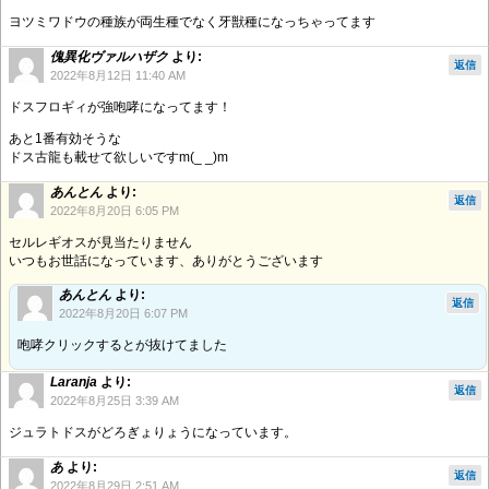
ヨツミワドウの種族が両生種でなく牙獣種になっちゃってます
傀異化ヴァルハザク
より:
返信
2022年8月12日 11:40 AM
ドスフロギィが強咆哮になってます！
あと1番有効そうな
ドス古龍も載せて欲しいですm(_ _)m
あんとん
より:
返信
2022年8月20日 6:05 PM
セルレギオスが見当たりません
いつもお世話になっています、ありがとうございます
あんとん
より:
返信
2022年8月20日 6:07 PM
咆哮クリックするとが抜けてました
Laranja
より:
返信
2022年8月25日 3:39 AM
ジュラトドスがどろぎょりょうになっています。
あ
より:
返信
2022年8月29日 2:51 AM