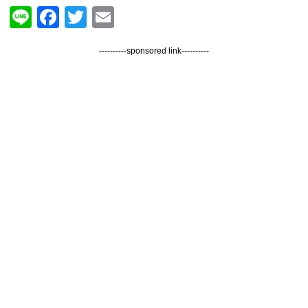
Line
Facebook
Twitter
Email
----------sponsored link----------