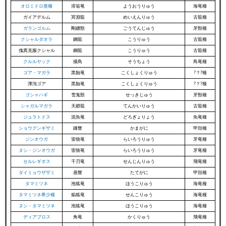
オロミドロ亜種
溶翁竜
ようおうりゅう
海竜種
ガイアデルム
冥淵龍
めいえんりゅう
古龍種
ガランゴルム
剛纏獣
ごうてんじゅう
牙獣種
クシャルダオラ
鋼龍
こうりゅう
古龍種
傀異克服クシャル
鋼龍
こうりゅう
古龍種
クルルヤック
掻鳥
そうちょう
鳥竜種
ゴア・マガラ
黒蝕竜
こくしょくりゅう
?？?種
渾沌ゴア
黒蝕竜
こくしょくりゅう
?？?種
ゴシャハギ
雪鬼獣
せっきじゅう
牙獣種
シャガルマガラ
天廻龍
てんかいりゅう
古龍種
ジュラトドス
泥魚竜
どろぎょりょう
魚竜種
ショウグンギザミ
鎌蟹
かまがに
甲殻種
ジンオウガ
雷狼竜
らいろうりゅう
牙竜種
ヌシ・ジンオウガ
雷狼竜
らいろうりゅう
牙竜種
セルレギオス
千刃竜
せんじんりゅう
飛竜種
ダイミョウザザミ
盾蟹
たてがに
甲殻種
タマミツネ
泡狐竜
ほうこりゅう
海竜種
タマミツネ希少種
焔狐竜
せんこりゅう
海竜種
ヌシ・タマミツネ
泡狐竜
ほうこりゅう
海竜種
ディアブロス
角竜
かくりゅう
飛竜種