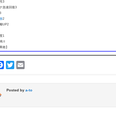
性3
ナ急速回復3
3
放
2
離UP2
度1
鳴Ⅱ
果敢】
F
T
E
a
wi
m
c
tt
ail
e
er
Posted by
a-to
b
o
o