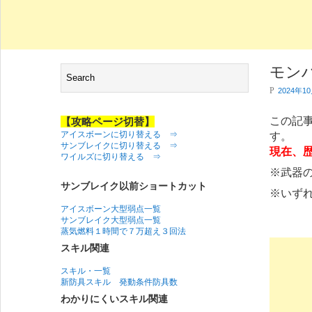
モン
P
2024年1
この記
【攻略ページ切替】
アイスボーンに切り替える ⇒
す。
サンブレイクに切り替える ⇒
現在、
ワイルズに切り替える ⇒
※武器
サンブレイク以前ショートカット
※いず
アイスボーン大型弱点一覧
サンブレイク大型弱点一覧
蒸気燃料１時間で７万超え３回法
スキル関連
スキル・一覧
新防具スキル 発動条件防具数
わかりにくいスキル関連