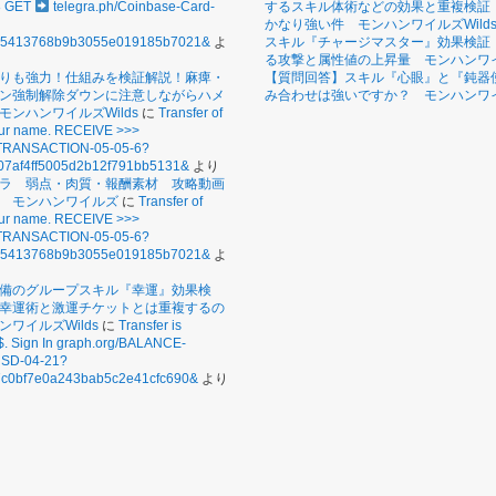
8 GET
telegra.ph/Coinbase-Card-
するスキル体術などの効果と重複検証
かなり強い件 モンハンワイルズWild
c5413768b9b3055e019185b7021&
よ
スキル『チャージマスター』効果検証
る攻撃と属性値の上昇量 モンハンワイル
りも強力！仕組みを検証解説！麻痺・
【質問回答】スキル『心眼』と『鈍器
ン強制解除ダウンに注意しながらハメ
み合わせは強いですか？ モンハンワイル
モンハンワイルズWilds
に
Transfer of
our name. RECEIVE >>>
/TRANSACTION-05-05-6?
07af4ff5005d2b12f791bb5131&
より
ラ 弱点・肉質・報酬素材 攻略動画
 モンハンワイルズ
に
Transfer of
our name. RECEIVE >>>
/TRANSACTION-05-05-6?
c5413768b9b3055e019185b7021&
よ
備のグループスキル『幸運』効果検
幸運術と激運チケットとは重複するの
ワイルズWilds
に
Transfer is
$. Sign In graph.org/BALANCE-
SD-04-21?
c0bf7e0a243bab5c2e41cfc690&
より