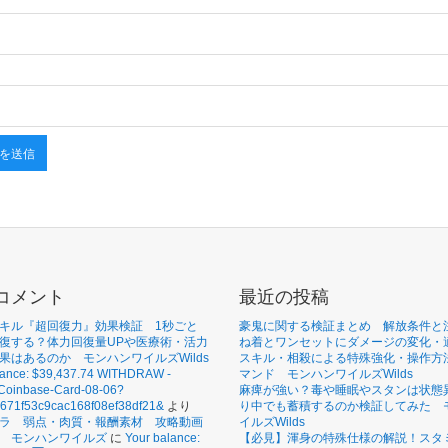
コメント
最近の投稿
キル『超回復力』効果検証 1秒ごと
豪鬼に関する検証まとめ 解放条件と
復する？体力回復量UPや医療術・活力
ね着とワンセットにダメージの変化・
果はあるのか モンハンワイルズWilds
スキル・相殺による特殊強化・操作方
lance: $39,437.74 WITHDRAW -
マンド モンハンワイルズWilds
/Coinbase-Card-08-06?
麻痺が強い？毒や睡眠やスタンは状態
3671f53c9cac168f08ef38df21&
より
り中でも蓄積するのか検証してみた 
ラ 弱点・肉質・報酬素材 攻略動画
イルズWilds
 モンハンワイルズ
に
Your balance:
【必見】渾身の特殊仕様の解説！スタ