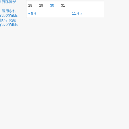
！狩猟笛が
28
29
30
31
s
 適用され
« 8月
11月 »
ズWilds
使い』の組
ズWilds