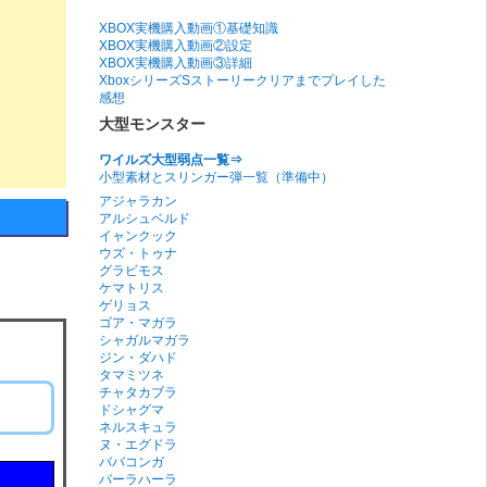
XBOX実機購入動画①基礎知識
XBOX実機購入動画②設定
XBOX実機購入動画③詳細
XboxシリーズSストーリークリアまでプレイした
感想
大型モンスター
ワイルズ大型弱点一覧⇒
小型素材とスリンガー弾一覧（準備中）
アジャラカン
アルシュベルド
イャンクック
ウズ・トゥナ
グラビモス
ケマトリス
ゲリョス
ゴア・マガラ
シャガルマガラ
ジン・ダハド
タマミツネ
チャタカブラ
ドシャグマ
ネルスキュラ
ヌ・エグドラ
ババコンガ
バーラハーラ