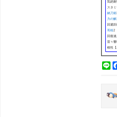
気絶耐
スタミ
納刀術
力の解
回避距
耳栓
2
回復速
雷々響
根性【
Li
n
e