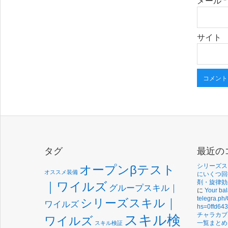
メール
*
サイト
タグ
最近の
シリーズス
オープンβテスト
オススメ装備
にいくつ回
剤・旋律効
｜ワイルズ
グループスキル｜
に
Your ba
telegra.ph
シリーズスキル｜
ワイルズ
hs=0ffd64
チャラカブ
スキル検
ワイルズ
一覧まとめ
スキル検証