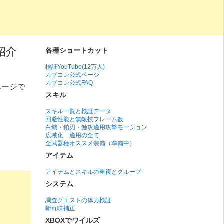
紹介
各種ショートカット
検証YouTube(12万人)
カプコン公式ページ
カプコン公式FAQ
ページで
スキル
スキル一覧と検証データ
回避性能と無敵技フレーム数
白熾・鎖刃・蝕攻適用攻撃モーション
広域化 適用の全て
全武器種オススメ装備（準備中）
アイテム
アイテムとスキルの重複とグループ
システム
調査クエストの体力検証
斬れ味補正
XBOXでワイルズ