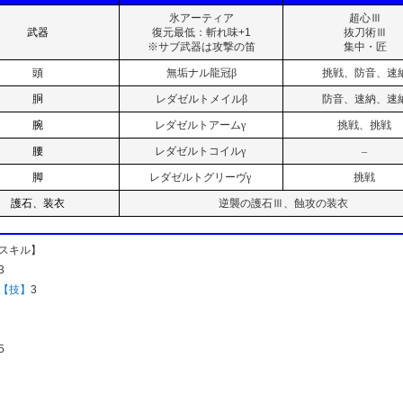
氷アーティア
超心Ⅲ
武器
復元最低：斬れ味+1
抜刀術Ⅲ
※サブ武器は攻撃の笛
集中・匠
頭
無垢ナル龍冠β
挑戦、防音、速
胴
レダゼルトメイルβ
防音、速納、速
腕
レダゼルトアームγ
挑戦、挑戦
腰
レダゼルトコイルγ
–
脚
レダゼルトグリーヴγ
挑戦
護石、装衣
逆襲の護石Ⅲ、蝕攻の装衣
スキル】
3
【技】
3
5