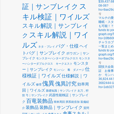
$39,437.6
ス
証｜サンブレイク
08-06?
hs=9ae29
り
キル検証｜ワイルズ
マルチの乗
睡眠・スタ
スキル解説｜サンブレイ
も可能！？
funds to y
スキル解説｜ワイ
ク
graph.org
hs=16fb60
チャラカブ
ルズ
バグ・仕様
ヘイ
一覧まとめ
ネタ・プレイ
funds to y
トバグ｜サンブレイク
ボウガン｜サン
graph.org
ブレイク
モンスターハンターダブルクロス
モンスタ
hs=9ae29
り
モンスタ
ーハンターダブルクロス キークエスト
闘技大会装
仕
ー｜サンブレイク
モンハン 毒 ダメージ
証 お食事
様検証｜ワイルズ
か モンハン
仕様解説｜ワ
36,824.44 
傀異
傀異討究
3682444-U
イルズ
効率周
修理
hs=1eb327
回｜ワイルズ
基礎知識｜サンブレイク
太刀，狩
武器性能検証｜サンブレイ
技
弓｜サンブレイク
百竜装飾品
ク
簡単周回
胴系統倍加
装備紹
装飾品
装飾品｜サンブレイク
介
質問
食事スキル｜
回答｜サンブレイク
食事スキル