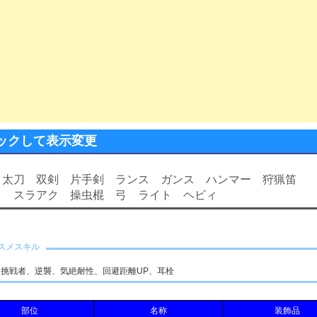
ックして表示変更
剣
太刀
双剣
片手剣
ランス
ガンス
ハンマー
狩猟笛
ク
スラアク
操虫棍
弓
ライト
ヘビィ
スメスキル
、挑戦者、逆襲、気絶耐性、回避距離UP、耳栓
部位
名称
装飾品