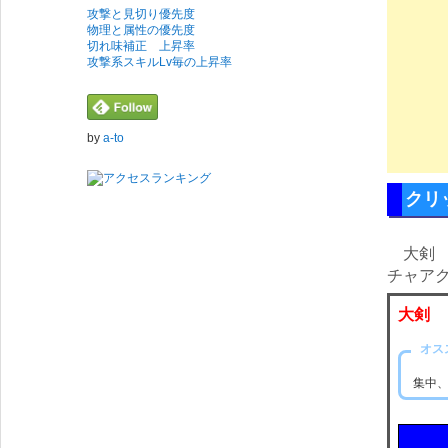
攻撃と見切り優先度
物理と属性の優先度
切れ味補正 上昇率
攻撃系スキルLv毎の上昇率
by
a-to
クリ
大
チャア
大剣
オス
集中