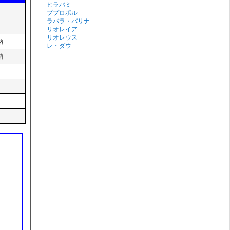
ヒラバミ
ププロポル
ラバラ・バリナ
リオレイア
リオレウス
納
レ・ダウ
納