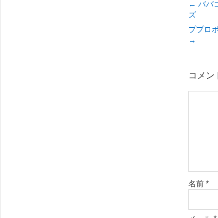
←
ババ
ズ
ププロ
→
コメン
名前
*