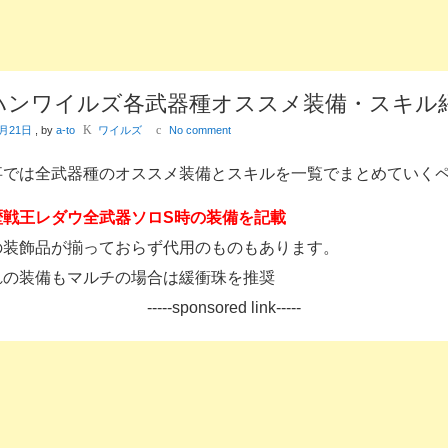
ハンワイルズ各武器種オススメ装備・スキル
K
c
0月21日
, by
a-to
ワイルズ
No comment
事では全武器種のオススメ装備とスキルを一覧でまとめていく
歴戦王レダウ全武器ソロS時の装備を記載
の装飾品が揃っておらず代用のものもあります。
れの装備もマルチの場合は緩衝珠を推奨
-----sponsored link-----