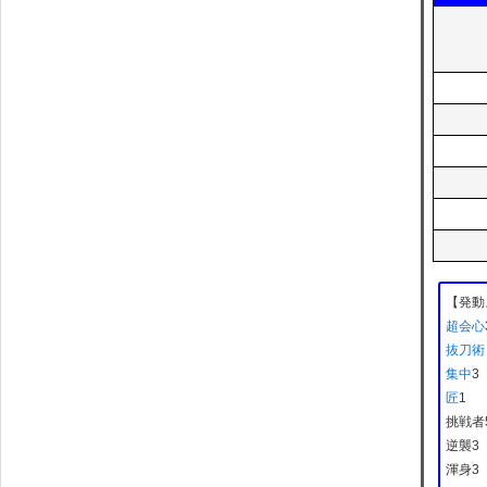
【発動
超会心
抜刀術
集中
3
匠
1
挑戦者
逆襲3
渾身3