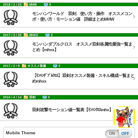
2018 / 1 / 23
MHW
0
モンハンワールド 双剣 使い方・操作 オススメコン
ボ・使い方・モーション値 詳細まとめMHW
2017 / 3 / 25
MHXX
3
モンハンダブルクロス オススメ双剣各属性最強一覧ま
とめ【mhxx】
2017 / 2 / 8
オススメ装備
0
【ﾓﾝﾊﾝﾀﾞﾌﾞﾙｸﾛｽ】双剣オススメ装備・スキル構成一覧まと
めmhxx
2016 / 4 / 14
双剣
0
双剣攻撃モーション値一覧表【ﾓﾝﾊﾝｸﾛｽmhx】
Mobile Theme
ON
OFF