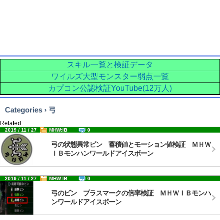
スキル一覧と検証データ
ワイルズ大型モンスター弱点一覧
カプコン公認検証YouTube(12万人)
Categories › 弓
Related
2019 / 11 / 27
MHW:IB
0
弓の状態異常ビン 蓄積値とモーション値検証 ＭＨＷ
ＩＢモンハンワールドアイスボーン
2019 / 11 / 27
MHW:IB
0
弓のビン プラスマークの倍率検証 ＭＨＷＩＢモンハ
ンワールドアイスボーン