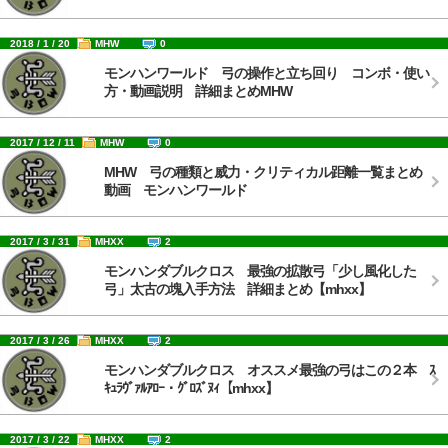
2018 / 1 / 20
MHW
0
モンハンワールド 弓の操作と立ち回り コンボ・使い
方・動画説明 詳細まとめMHW
2017 / 12 / 11
MHW
0
MHW 弓の種類と威力・クリティカル距離一覧まとめ
動画 モンハンワールド
2017 / 3 / 31
MHXX
2
モンハンダブルクロス 最強の拡散弓「少し風化した
弓」太古の塊入手方法 詳細まとめ【mhxx】
2017 / 3 / 26
MHXX
2
モンハンダブルクロス オススメ最強の弓はこの２本 ｽ
ｷｭﾗｳﾞｧﾙｱﾛｰ・ｸﾞﾛｽﾞﾇｨ【mhxx】
2017 / 3 / 22
MHXX
2