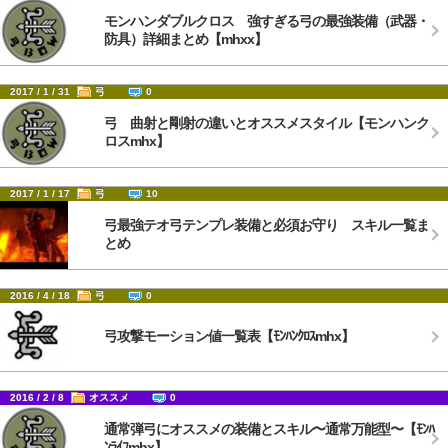
モンハンダブルクロス 強すぎる弓の最強装備（武器・
防具）詳細まとめ【mhxx】
2017 / 1 / 31
弓
0
弓 曲射と剛射の違いとオススメスタイル【モンハンク
ロスmhx】
2017 / 1 / 17
弓
10
弓最強テオ弓テンプレ装備と必須お守り スキル一覧ま
とめ
2016 / 4 / 18
弓
0
弓攻撃モーション値一覧表【ﾓﾝﾊﾝｸﾛｽmhx】
2016 / 2 / 8
オススメ
0
通常弾弓にオススメの装備とスキル〜通常万能型〜【ﾓﾝﾊ
ﾝﾗｲﾌmhx】