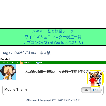
スキル一覧と検証データ
ワイルズ大型モンスター弱点一覧
カプコン公認検証YouTube(12万人)
Tags › ﾓﾝﾊﾝﾀﾞﾌﾞﾙｸﾛｽ ネコ飯
Related
2015 / 12 / 29
MHXX
0
ネコ飯の食事〜発動スキル詳細〜手配上手や秘境など
Mobile Theme
ON
OFF
All content Copyright 皆で一緒にモンハンライフ