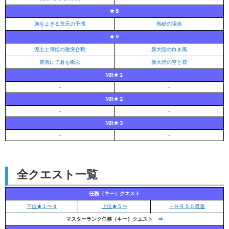
★８
胸をよぎる荒天の予感
熱砂の陽炎
★９
泥土と骨鎚の激突合戦
新大陸の白き風
奈落にて君を喚ぶ
新大陸の空と花
MR★１
–
–
MR★２
–
–
MR★３
–
–
全クエスト一覧
任務（キー）クエスト
下位★１〜４
上位★５〜
～ＨＲ５０最速
マスターランク任務（キー）クエスト
⇒