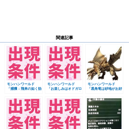
関連記事
モンハンワールド
モンハンワールド
モンハンワールド
「捕獲：飛来の如く効
「お楽しみはオドガロ
「黒角竜は砂地がお好
くアレ」クエスト出現
ンの後で」クエスト出
き」クエスト出現条
条件 MHW
現条件「耐熱の装衣」
件 MHW
入手 MHW