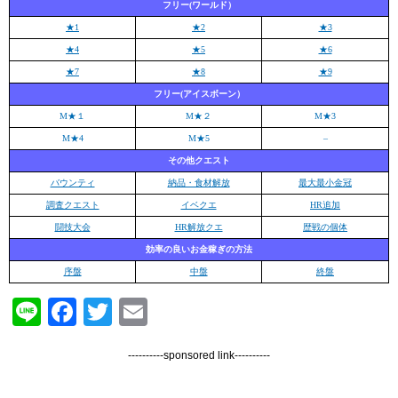
フリー(ワールド）
★1
★2
★3
★4
★5
★6
★7
★8
★9
フリー(アイスボーン）
M★１
M★２
M★3
M★4
M★5
–
その他クエスト
バウンティ
納品・食材解放
最大最小金冠
調査クエスト
イベクエ
HR追加
闘技大会
HR解放クエ
歴戦の個体
効率の良いお金稼ぎの方法
序盤
中盤
終盤
Line
Facebook
Twitter
Email
----------sponsored link----------