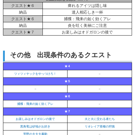
クエスト★６
痺れるアイツは隠し味
納品
達人相応しき一杯
クエスト★６
捕獲：飛来の如く効くアレ
納品
炎を吐く美禄にご注意
クエスト★７
お楽しみはオドガロンの後で
その他 出現条件のあるクエスト
★４
ツィツィヤックをやっつけろ！
–
★５
–
–
★６
捕獲：飛来の如く効くアレ
–
★７
お楽しみはオドガロンの後で
火と火に交わる者たち
黒角竜は砂地がお好き
リオレイア亜種の狩猟
荒野の大大大暴動
–