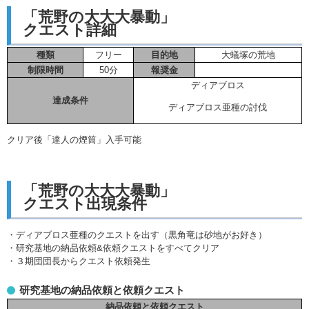
「荒野の大大大暴動」
クエスト詳細
種類
フリー
目的地
大蟻塚の荒地
制限時間
50分
報奨金
ディアブロス
達成条件
ディアブロス亜種の討伐
クリア後「達人の煙筒」入手可能
「荒野の大大大暴動」
クエスト出現条件
・ディアブロス亜種のクエストを出す（黒角竜は砂地がお好き）
・研究基地の納品依頼&依頼クエストをすべてクリア
・３期団団長からクエスト依頼発生
研究基地の納品依頼と依頼クエスト
納品依頼と依頼クエスト