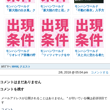
モンハンワールド
モンハンワールド
モンハンワールド
「新大陸の白き風」ク
「新大陸の空と花」ク
「不動の装衣」入手方
エスト出現条件 「虹
エスト出現条件 「回
法「奈落にて君を喚
色着彩設定」「調査団
避の装衣」入手方法
ぶ」クエスト出現条
チケット」MHW
MHW
件 MHW
モンハンワールド
モンハンワールド
モンハンワールド
「リオレイア亜種の狩
「ツィツィヤックをや
「火と火に交わる者た
猟」クエスト出現条
っつけろ！」クエスト
ち」クエスト出現条件
件 MHW
出現条件 MHW
「耐熱の装衣」入手
ｶﾃｺﾞﾘｰ:
MHW
,
クエスト
MHW
2/6, 2018 @ 05:04 pm
コメントする
コメントはまだありません
コメントを残す
メールアドレスが公開されることはありません。
*
が付いている欄は必須項目で
す
コメント