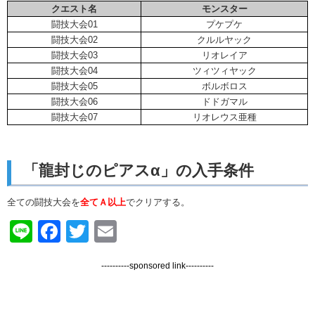
クエスト名
モンスター
闘技大会01
プケプケ
闘技大会02
クルルヤック
闘技大会03
リオレイア
闘技大会04
ツィツィヤック
闘技大会05
ボルボロス
闘技大会06
ドドガマル
闘技大会07
リオレウス亜種
「龍封じのピアスα」の入手条件
全ての闘技大会を
全てＡ以上
でクリアする。
Line
Facebook
Twitter
Email
----------sponsored link----------