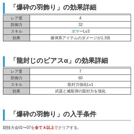
「爆砕の羽飾り」の効果詳細
レア度
4
防御力
32
スキル
ボマー
Lv3
効果
爆弾系アイテムのダメージが1.3倍
「龍封じのピアスα」の効果詳細
レア度
7
防御力
60
スキル
龍封力強化Lv1
効果
武器と滅龍弾の龍封力を強化
「爆砕の羽飾り」の入手条件
闘技大会01〜07を
全てＡ以上
でクリアする。