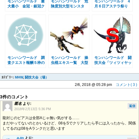
モンハンワールド 最
モンハンワールド 危
モンハンワールド 4
大最小 金冠・銀冠ク
険度別大型モンスタ
月６日アステラ祭り
エスト サイズ一覧ま
ー MHW
HR別やるべき内容を
とめ MHW
確認しておこう
MHW
モンハンワールド 調
モンハンワールド 操
モンハンワールド 闘
査クエスト報酬５枠の
虫棍エキス一覧 大型
技大会「ツィツィヤッ
出現条件 MHW
モンスター早見表 Ｍ
ク」誰でも簡単にＳを
ＨＷ
取る方法・手順攻略
ｶﾃｺﾞﾘｰ:
MHW
,
闘技大会（場）
MHW
2/6, 2018 @ 05:28 pm
コメント( 3 )
3件のコメント
匿名
より:
返信
2018年2月13日 5:36 PM
龍封じのピアスは全部Aじゃ無い気がする……
まだやってないのとかいるけど、08をSでクリアしたら手には入ったから、関係
してるのは08をAランクだと思います
a-to
より: