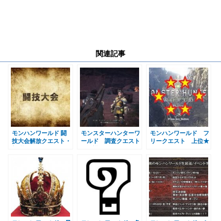
関連記事
モンハンワールド 闘
モンスターハンターワ
モンハンワールド フ
技大会解放クエスト・
ールド 調査クエスト
リークエスト 上位★
報酬・コイン・Ｓラン
一覧詳細まとめ
６一覧 MHW
クを取る方法詳細まと
MHW
め MHW