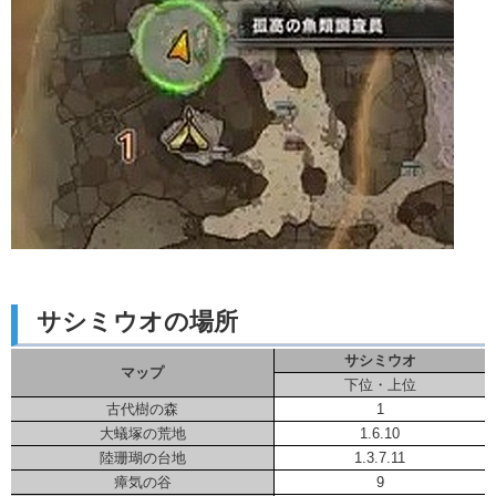
サシミウオの場所
サシミウオ
マップ
下位・上位
古代樹の森
1
大蟻塚の荒地
1.6.10
陸珊瑚の台地
1.3.7.11
瘴気の谷
9