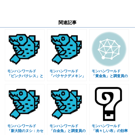
関連記事
モンハンワールド
モンハンワールド
モンハンワールド
「ピンクパクレス」と
「バクヤクデメキン」
「黄金魚」と調査員の
調査員の場所 食材
と調査員の場所 食材
場所 食材「将軍カツ
「電気ウナギ」入手方
「タコフェスタ」入手
オ」入手方法 MHW
法 MHW
方法 MHW
モンハンワールド
モンハンワールド
モンハンワールド
「新大陸のヌシ：カセ
「白金魚」と調査員の
「禍々しい布」の効率