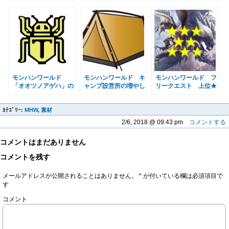
キカンス」の出現条
場所 食材「大王イ
的な入手方法と使い
件・入手場所と調査
カ」入手方法 MHW
道 ＭＨＷ
員 MHW
モンハンワールド
モンハンワールド キ
モンハンワールド フ
「オオツノアゲハ」の
ャンプ設営所の増やし
リークエスト 上位★
効率的な入手方法と使
方 場所・位置・解放
８一覧 MHW
い道 ＭＨＷ
条件一覧まとめ
ｶﾃｺﾞﾘｰ:
MHW
,
素材
MHW
2/6, 2018 @ 09:43 pm
コメントする
コメントはまだありません
コメントを残す
メールアドレスが公開されることはありません。
*
が付いている欄は必須項目で
す
コメント