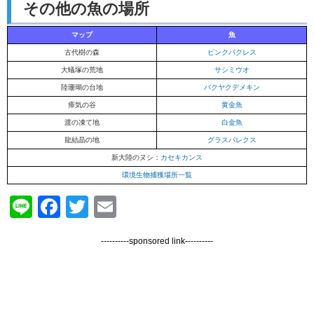
その他の魚の場所
マップ
魚
古代樹の森
ピンクパクレス
大蟻塚の荒地
サシミウオ
陸珊瑚の台地
バクヤクデメキン
瘴気の谷
黄金魚
渡の凍て地
白金魚
龍結晶の地
グラスパレクス
新大陸のヌシ：
カセキカンス
環境生物捕獲場所一覧
Line
Facebook
Twitter
Email
----------sponsored link----------