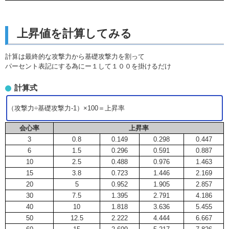
上昇値を計算してみる
計算は最終的な攻撃力から基礎攻撃力を割って
パーセント表記にする為にー１して１００を掛けるだけ
計算式
（攻撃力÷基礎攻撃力-1）×100＝上昇率
会心率
上昇率
3
0.8
0.149
0.298
0.447
6
1.5
0.296
0.591
0.887
10
2.5
0.488
0.976
1.463
15
3.8
0.723
1.446
2.169
20
5
0.952
1.905
2.857
30
7.5
1.395
2.791
4.186
40
10
1.818
3.636
5.455
50
12.5
2.222
4.444
6.667