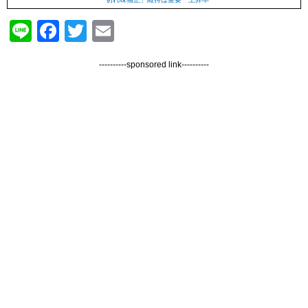
Line
Facebook
Twitter
Email
----------sponsored link----------