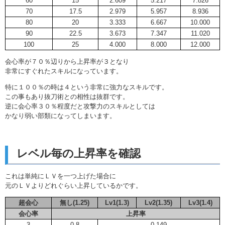
60
15
2.609
5.217
7.826
70
17.5
2.979
5.957
8.936
80
20
3.333
6.667
10.000
90
22.5
3.673
7.347
11.020
100
25
4.000
8.000
12.000
会心率が７０％辺りから上昇率が３となり
非常にすぐれたスキルになっています。
特に１００％の時は４という非常に強力なスキルです。
この事もあり抜刀術との相性は抜群です。
逆に会心率３０％程度だと攻撃力のスキルとしては
かなり弱い部類になってしまいます。
レベル毎の上昇率を確認
これは単純にＬＶを一つ上げた場合に
元のＬＶよりどれぐらい上昇しているかです。
超会心
無し(1.25)
Lv1(1.3)
Lv2(1.35)
Lv3(1.4)
会心率
上昇率
3
0.8
0.149