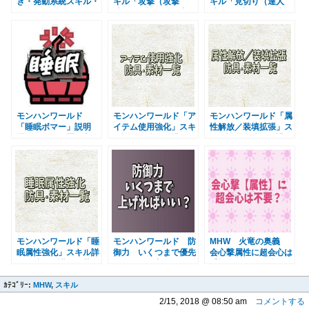
き・発動系統スキル・
キル「攻撃（攻撃
キル「見切り（達人
組合せ一覧 ＭＨＷＩ
珠）」の詳細 優先
珠）」の詳細 優先
Ｂモンハンワルードア
度・計算式・レベル別
度・計算式・レベル別
イスボーン
上昇率・ツール
上昇率 MHW
MHW
モンハンワールド
モンハンワールド「ア
モンハンワールド「属
「睡眠ボマー」説明
イテム使用強化」スキ
性解放／装填拡張」ス
爆弾の範囲と置き方・
ル詳細 防具・護石・
キル詳細 防具・護
起爆方法 MHW
装飾品 素材一覧まと
石・装飾品 素材一覧
め MHW
まとめ MHW
モンハンワールド「睡
モンハンワールド 防
MHW 火竜の奥義
眠属性強化」スキル詳
御力 いくつまで優先
会心撃属性に超会心は
細 防具・護石・装飾
したほうが良いの？耐
重複するのか？他のス
品 素材一覧まとめ
性値や他の生存スキ
キルとの上昇差 モン
ｶﾃｺﾞﾘｰ:
MHW
MHW
,
スキル
ル MHW
ハンワールド
2/15, 2018 @ 08:50 am
コメントする