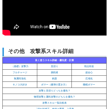
その他 攻撃系スキル詳細
良く使うスキル詳細・優先度・計算
（基礎）攻撃力
見切り
弱点特攻
フルチャージ
挑戦者
超会心
無属性強化
鈍器
広域化
キノコ大好き
ボマー（爆弾の置き方）
睡眠ボマー
攻撃と見切りどっちを優先？
物理攻撃と属性攻撃のどちらを優先？
攻撃スキル一覧比較表
「切れ味補正」維持は重要 上昇率