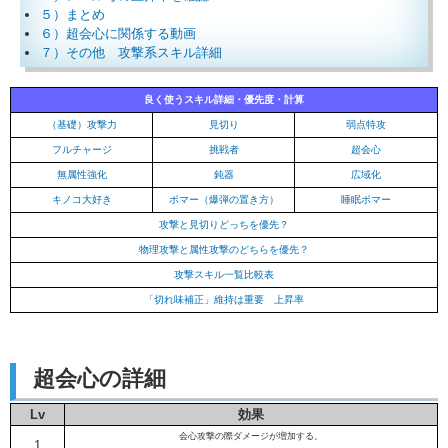
５）まとめ
６）超会心に関係する動画
７）その他 攻撃系スキル詳細
良く使うスキル詳細・優先度・計算
（基礎）攻撃力
見切り
弱点特攻
フルチャージ
挑戦者
超会心
無属性強化
鈍器
広域化
キノコ大好き
ボマー（爆弾の置き方）
睡眠ボマー
攻撃と見切りどっちを優先？
物理攻撃と属性攻撃のどちらを優先？
攻撃スキル一覧比較表
「切れ味補正」維持は重要 上昇率
超会心の詳細
Lv
効果
会心攻撃の際ダメージが増加する。
1