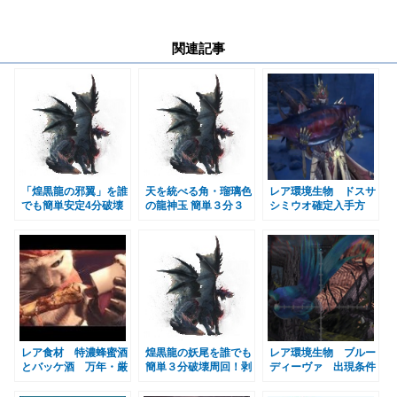
関連記事
「煌黒龍の邪翼」を誰
天を統べる角・瑠璃色
レア環境生物 ドスサ
でも簡単安定4分破壊
の龍神玉 簡単３分３
シミウオ確定入手方
周回 ＭＨＷＩＢモン
０秒周回方法 ＭＨＷ
法・場所 ＭＨＷＩＢ
ハンワールドアイスボ
ＩＢモンハンワールド
モンハンワールドアイ
ーン
アイスボーン
スボーン
レア食材 特濃蜂蜜酒
煌黒龍の妖尾を誰でも
レア環境生物 ブルー
とバッケ酒 万年・厳
簡単３分破壊周回！剥
ディーヴァ 出現条件
選ふきのとう入手方
ぎ取り名人付き ＭＨ
と入手方法・場所・見
法 渡りの凍て地の秘
ＷＩＢモンハンワール
た目・サイズ ＭＨＷ