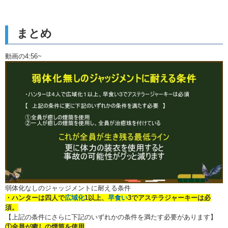
まとめ
動画の4:56~
弱体化なしのジャッジメントに耐える条件
・ハンターは四人で
広域化
1以上、
早食い
3でアステラジャーキーは必
須。
【上記の条件にさらに下記のいずれかの条件を満たす必要があります】
①全員が癒しの煙筒を使用