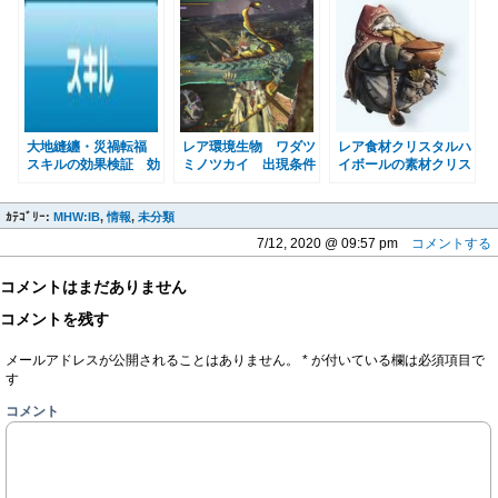
境 ＭＨＷＩＢモンハ
ドアイスボーン
ＩＢモンハンワールド
ンワールドアイスボー
アイスボーン
ン
大地縫纏・災禍転福
レア環境生物 ワダツ
レア食材クリスタルハ
スキルの効果検証 効
ミノツカイ 出現条件
イボールの素材クリス
果時間・延長・読み
と入手方法・場所・見
タルフラワーの入手方
方 ＭＨＷＩＢモンハ
た目・サイズ ＭＨＷ
法・場所 ＭＨＷＩＢ
ｶﾃｺﾞﾘｰ:
ンワールドアイスボー
MHW:IB
,
情報
,
未分類
ＩＢモンハンワールド
モンハンワールドアイ
ン
アイスボーン
スボーン
7/12, 2020 @ 09:57 pm
コメントする
コメントはまだありません
コメントを残す
メールアドレスが公開されることはありません。
*
が付いている欄は必須項目で
す
コメント