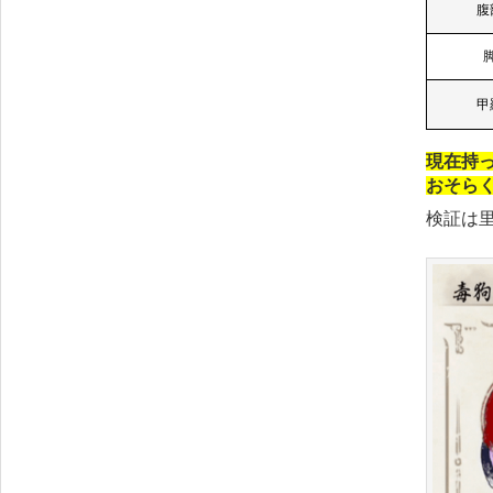
腹
甲
現在持
おそら
検証は