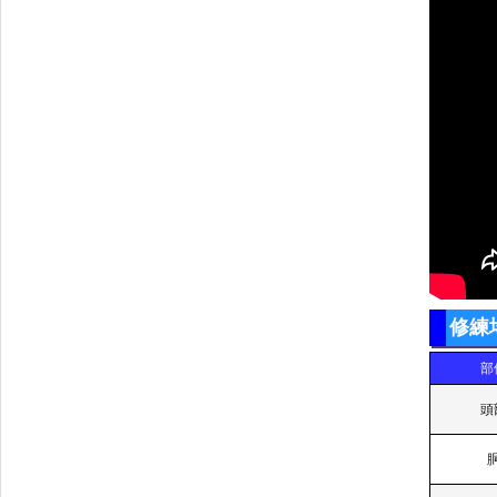
修練
部
頭