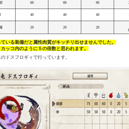
部
60
60
60
脚
40
40
40
羅
20
20
20
っている装備だと属性肉質がキッチリ出せませんでした。
くカッコ内のように５の倍数と思われます。
里のドスフロギィで行っています。