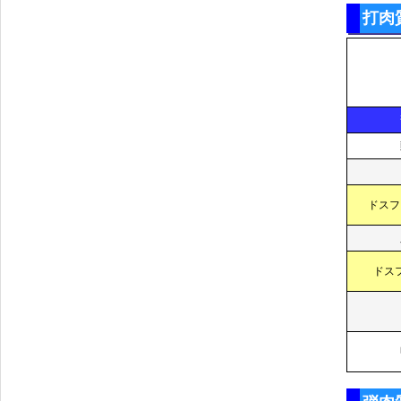
打肉
ドスフ
ドス