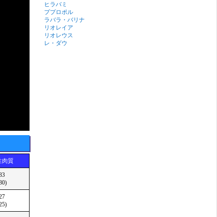
ヒラバミ
ププロポル
ラバラ・バリナ
リオレイア
リオレウス
レ・ダウ
性肉質
33
30)
27
25)