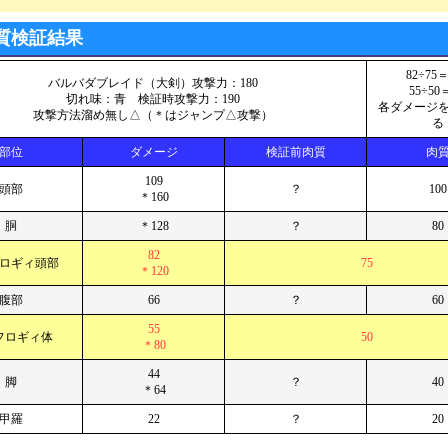
質検証結果
82÷75＝
バルバダブレイド（大剣）攻撃力：180
55÷50＝
切れ味：青 検証時攻撃力：190
各ダメージ
攻撃方法溜め無し△（＊はジャンプ△攻撃）
る
部位
ダメージ
検証前肉質
肉
109
頭部
？
100
＊160
胴
＊128
？
80
82
ロギィ頭部
75
＊120
腹部
66
？
60
55
フロギィ体
50
＊80
44
脚
？
40
＊64
甲羅
22
？
20