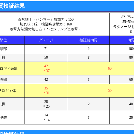
質検証結果
82÷75＝
百竜鎚Ⅰ（ハンマー）攻撃力：150
55÷50＝
切れ味：緑 検証時攻撃力：160
各ダメージ
攻撃方法溜め無し△（＊はジャンプ△攻撃）
る
部位
ダメージ
検証前肉質
肉
頭部
71
？
100
胴
50
？
80
42
ロギィ頭部
60
＊37
腹部
42
？
60
35
フロギィ体
50
＊31
28
脚
？
40
＊25
14
甲羅
？
20
＊14