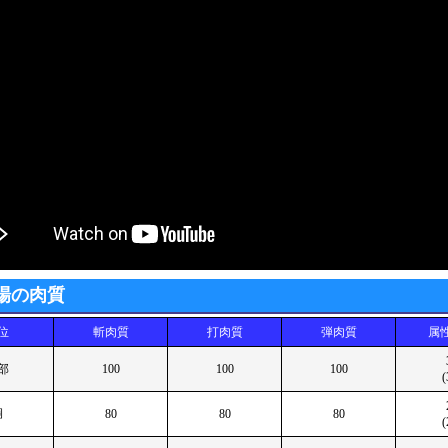
場の肉質
位
斬肉質
打肉質
弾肉質
属
部
100
100
100
(
胴
80
80
80
(