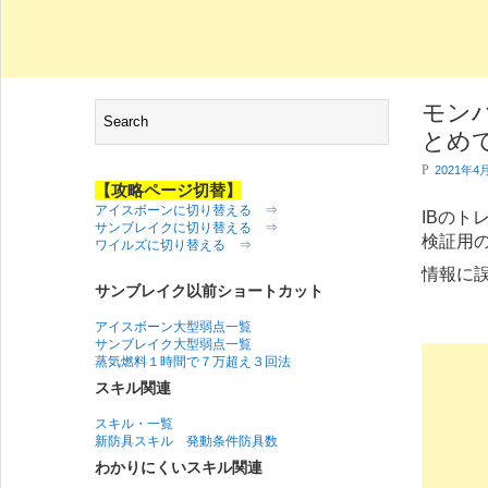
モン
とめて
P
2021年4
【攻略ページ切替】
アイスボーンに切り替える ⇒
IBの
サンブレイクに切り替える ⇒
検証用
ワイルズに切り替える ⇒
情報に
サンブレイク以前ショートカット
アイスボーン大型弱点一覧
サンブレイク大型弱点一覧
蒸気燃料１時間で７万超え３回法
スキル関連
スキル・一覧
新防具スキル 発動条件防具数
わかりにくいスキル関連