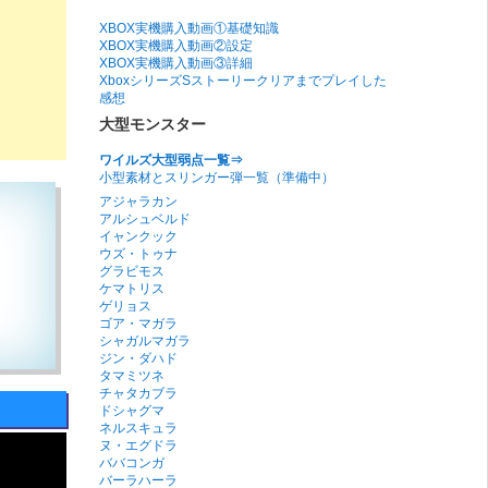
XBOX実機購入動画①基礎知識
XBOX実機購入動画②設定
XBOX実機購入動画③詳細
XboxシリーズSストーリークリアまでプレイした
感想
大型モンスター
ワイルズ大型弱点一覧⇒
小型素材とスリンガー弾一覧（準備中）
アジャラカン
アルシュベルド
イャンクック
ウズ・トゥナ
グラビモス
ケマトリス
ゲリョス
ゴア・マガラ
シャガルマガラ
ジン・ダハド
タマミツネ
チャタカブラ
ドシャグマ
ネルスキュラ
ヌ・エグドラ
ババコンガ
バーラハーラ