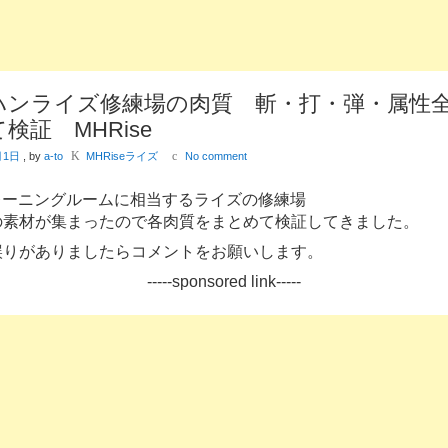
ハンライズ修練場の肉質 斬・打・弾・属性
検証 MHRise
K
c
月1日
, by
a-to
MHRiseライズ
No comment
トレーニングルームに相当するライズの修練場
の素材が集まったので各肉質をまとめて検証してきました。
誤りがありましたらコメントをお願いします。
-----sponsored link-----