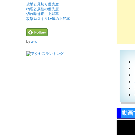
攻撃と見切り優先度
物理と属性の優先度
切れ味補正 上昇率
攻撃系スキルLv毎の上昇率
by
a-to
動画