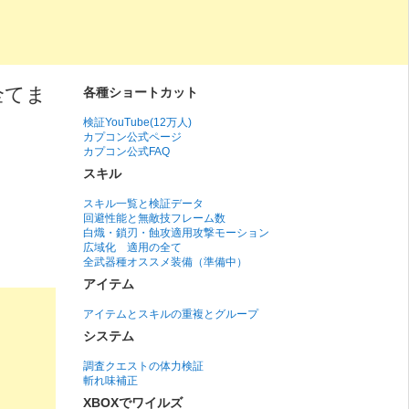
全てま
各種ショートカット
検証YouTube(12万人)
カプコン公式ページ
カプコン公式FAQ
スキル
スキル一覧と検証データ
回避性能と無敵技フレーム数
白熾・鎖刃・蝕攻適用攻撃モーション
広域化 適用の全て
全武器種オススメ装備（準備中）
アイテム
アイテムとスキルの重複とグループ
システム
調査クエストの体力検証
斬れ味補正
XBOXでワイルズ