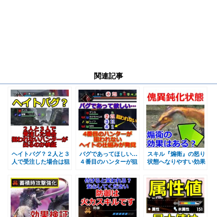
関連記事
ヘイトバグ？２人と３
バグであってほしい…
スキル『煽衛』の怒り
人で受注した場合は狙
４番目のハンターが狙
状態へなりやすい効果
われないハンターが出
われないヘイトの仕組
は傀異鈍化状態にも有
るのか検証 モンハン
みが発覚・陽動の効
効か検証してみた モ
ライズサンブレイク
果 モンハンライズサ
ンハンライズサンブレ
MHRise
ンブレイクMHRise
イクMHRise