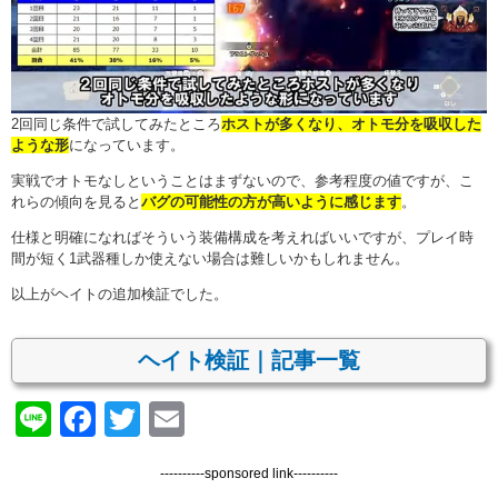
2回同じ条件で試してみたところ
ホストが多くなり、オトモ分を吸収した
ような形
になっています。
実戦でオトモなしということはまずないので、参考程度の値ですが、こ
れらの傾向を見ると
バグの可能性の方が高いように感じます
。
仕様と明確になればそういう装備構成を考えればいいですが、プレイ時
間が短く1武器種しか使えない場合は難しいかもしれません。
以上がヘイトの追加検証でした。
ヘイト検証｜記事一覧
Line
Facebook
Twitter
Email
----------sponsored link----------