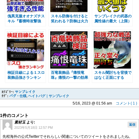
傀異克服オオナズチス
スキル防御を付けると
サンブレイクの武器の
キル『蓄積時攻撃強
笑われる？防御は火力
属性値の最大（上限）
化』効果検証 かなり
スキルというお話 モ
はいくつか検証してみ
強いが状態異常中に効
ンハンライズサンブレ
た モンハンライズサ
果は発動するのか？発
イクMHRise
ンブレイクMHRise
動率と補正 モンハン
ライズサンブレイク
検証目線による１スロ
百竜装飾品『痛恨竜
スキル闇討ちを背後で
装飾品強さランキン
珠』痛恨の一撃の効果
はなく正面にする
グ モンハンライズサ
は強いのか１０００回
技！？ 太刀や一部の
ンブレイクMHRise
殴って発動率を検証し
武器の新スタイルを発
ｶﾃｺﾞﾘｰ:
サンブレイク
てみた モンハンライ
見 モンハンライズサ
ﾀｸﾞ:
バグ・仕様
,
ヘイトバグ｜サンブレイク
ズサンブレイク
ンブレイクMHRise
MHRise
5/16, 2023 @ 01:56 am
コメント( 1 )
1件のコメント
素材玉
より:
返信
2023年5月18日 12:57 PM
先程海外の公式Twitterでそれらしい関連についてのツイートをされましたね。