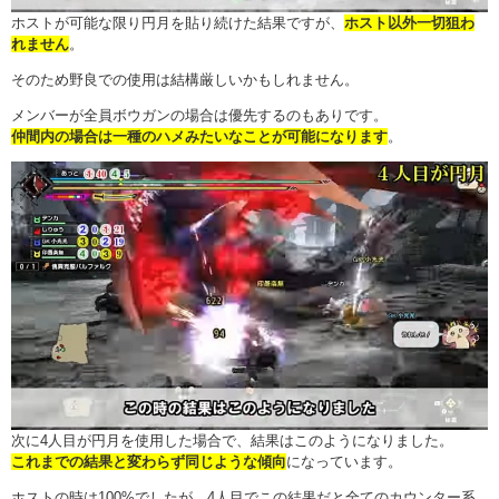
ホストが可能な限り円月を貼り続けた結果ですが、
ホスト以外一切狙わ
れません
。
そのため野良での使用は結構厳しいかもしれません。
メンバーが全員ボウガンの場合は優先するのもありです。
仲間内の場合は一種のハメみたいなことが可能になります
。
次に4人目が円月を使用した場合で、結果はこのようになりました。
これまでの結果と変わらず同じような傾向
になっています。
ホストの時は100%でしたが、4人目でこの結果だと全てのカウンター系