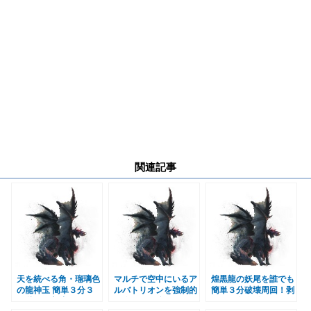
関連記事
天を統べる角・瑠璃色
マルチで空中にいるア
煌黒龍の妖尾を誰でも
の龍神玉 簡単３分３
ルバトリオンを強制的
簡単３分破壊周回！剥
０秒周回方法 ＭＨＷ
に降ろす最強のハジケ
ぎ取り名人付き ＭＨ