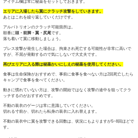
アイテム欄は常に秘薬をセットしておきます。
エリアに入場したら翼にクラッチ攻撃をしていきます。
あとはこれを繰り返していくだけです。
アルバトリオンのクラッチ可能箇所は。
順番に
頭・前脚・翼・尻尾
です。
落ち着いて翼に移動しましょう。
ブレス攻撃が発生した場合は、拘束され死亡する可能性が非常に高いで
すが、不屈が発動するので気にしないで大丈夫です。
再びエリアに入る際は秘薬かいにしえの秘薬を使用してください。
食事は生命保険がおすすめで、事前に食事を食べない方は2回死亡したら
キャンプで食事を食べてください。
動きに慣れていない方は、攻撃の開始ではなく攻撃の途中を狙ってクラ
ッチするのがおすすめです。
不動の装衣のゲージは常に意識していてください。
切れる寸前か、切れたら転身の装衣に入れ替えます。
不動の装衣中に翼を攻撃できる回数は、状況にもよりますが5~8回ほどで
す。