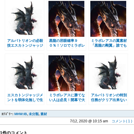
ＩＢモンハンワールド
結晶 ＭＨＷＩＢモン
ＷＩＢモンハンワール
アイスボーン
ハンワールドアイスボ
ドアイスボーン
ーン
アルバトリオンの必殺
黒龍の邪眼確率９
ミラボレアスの翼素材
技エスカトンジャッジ
０％！ソロでミラボレ
「黒龍の剛翼」誰でも
メント 属性と弱点
アス討伐周回方法 Ｍ
簡単オススメ１分周
は？広域化や早食いは
ＨＷＩＢモンハンワー
回 ＭＨＷＩＢモンハ
有効なのか ＭＨＷＩ
ルドアイスボーン
ンワールドアイスボー
Ｂモンハンワールドア
ン
イスボーン
エスカトンジャッジメ
ミラボレアスに勝てな
アルバトリオンの特別
ントを弱体化無しで生
い人は必見！開幕で大
任務がクリア出来ない
き残る方法 合計ダメ
ダメージを与える方
方は必見！クエストの
ージはいくつ？癒しの
法 ＭＨＷＩＢモンハ
仕組み・装備・スキル
ｶﾃｺﾞﾘｰ:
煙筒の重複 ＭＨＷＩ
MHW:IB
,
未分類
,
素材
ンワールドアイスボー
紹介 ＭＨＷＩＢモン
Ｂモンハンワールドア
ン
ハンワールドアイスボ
7/12, 2020 @ 10:15 am
コメント( 1 )
イスボーン
ーン
1件のコメント