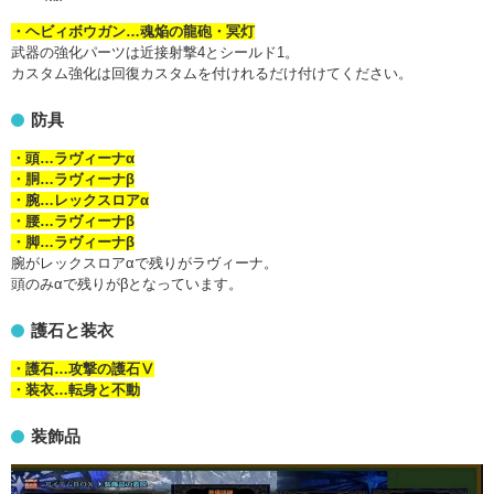
・ヘビィボウガン…魂焔の龍砲・冥灯
武器の強化パーツは近接射撃4とシールド1。
カスタム強化は回復カスタムを付けれるだけ付けてください。
防具
・頭…ラヴィーナα
・胴…ラヴィーナβ
・腕…レックスロアα
・腰…ラヴィーナβ
・脚…ラヴィーナβ
腕がレックスロアαで残りがラヴィーナ。
頭のみαで残りがβとなっています。
護石と装衣
・護石…攻撃の護石Ⅴ
・装衣…転身と不動
装飾品