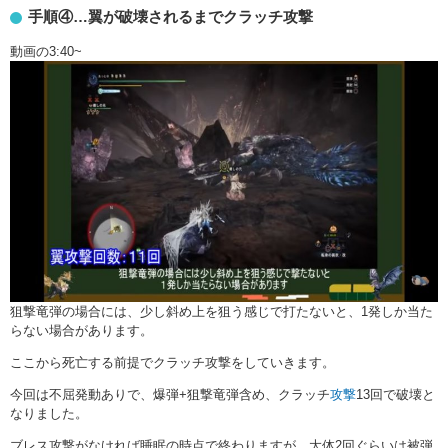
手順④…翼が破壊されるまでクラッチ攻撃
動画の3:40~
狙撃竜弾の場合には、少し斜め上を狙う感じで打たないと、1発しか当た
らない場合があります。
ここから死亡する前提でクラッチ攻撃をしていきます。
今回は不屈発動ありで、爆弾+狙撃竜弾含め、クラッチ
攻撃
13回で破壊と
なりました。
ブレス攻撃がなければ睡眠の時点で終わりますが、大体2回ぐらいは被弾