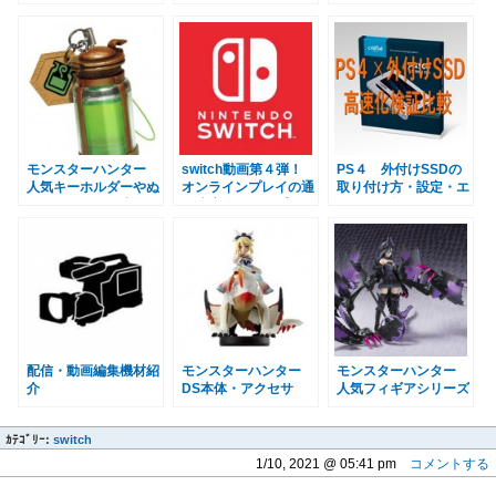
器オススメまとめ キ
ペックと値段 MHW
た〜修理・復旧・部
ャプボ・コントローラ
品・交換方法〜第２
など
章・修理道具（パー
ツ）編
モンスターハンター
switch動画第４弾！
PS４ 外付けSSDの
人気キーホルダーやぬ
オンラインプレイの通
取り付け方・設定・エ
いぐるみなどの小物を
信速度NATタイプをA
ラー・値段 MHWの
ご紹介
にする方法とPING値
読み込み速度確認動
の測定・ポート開放手
画 モンハンワールド
順まとめて説明
配信・動画編集機材紹
モンスターハンター
モンスターハンター
介
DS本体・アクセサ
人気フィギアシリーズ
リ・amiibo
をご紹介〜キャラクタ
ー編〜黒蝕の竜姫など
ｶﾃｺﾞﾘｰ:
switch
1/10, 2021 @ 05:41 pm
コメントする