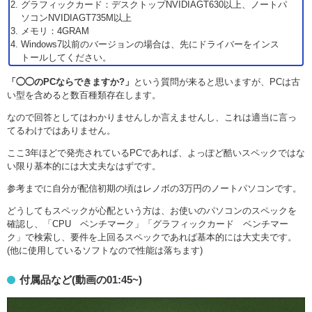
グラフィックカード：デスクトップNVIDIAGT630以上、ノートパ
ソコンNVIDIAGT735M以上
メモリ：4GRAM
Windows7以前のバージョンの場合は、先にドライバーをインス
トールしてください。
「◯◯のPCならできますか?」
という質問が来ると思いますが、PCは古
い型を含めると数百種類存在します。
なので回答としてはわかりませんしか言えませんし、これは適当に言っ
てるわけではありません。
ここ3年ほどで発売されているPCであれば、よっぽど酷いスペックではな
い限り基本的には大丈夫なはずです。
参考までに自分が配信初期の頃はレノボの3万円のノートパソコンです。
どうしてもスペックが心配という方は、お使いのパソコンのスペックを
確認し、「CPU ベンチマーク」「グラフィックカード ベンチマー
ク」で検索し、要件を上回るスペックであれば基本的には大丈夫です。
(他に使用しているソフトなので性能は落ちます)
付属品など(動画の01:45~)