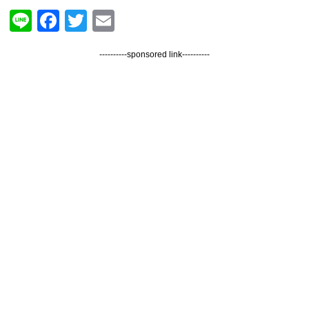
Line
Facebook
Twitter
Email
----------sponsored link----------