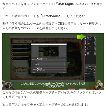
音声デバイスをキャプチャーボードの
「USB Digital Audio」
に合わせま
す。
一つ上の音声出力モードも
「DirectSound」
にしてください。
配信で使う場合にはゲーム内の音設定・OBSの音声ミキサー・棒読みち
ゃんの音量なのでバランスを調整してください。
これらの項目はソースの映像キャプチャデバイスをクリックすればいつ
でも変更できます。
次に音声入力キャプチャと出力キャプチャの2つを選択します。