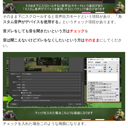
そのまま下にスクロールすると音声出力モードという項目があり、
「カ
スタム音声がデバイスを使用する」
というチェック項目があります。
音ズレを
しても音を聞きたいという方は
チェック
を
音は聞こえないけどズレをなくしたいという方は
そのまま
にしてくださ
い。
チェックを入れた場合このような画面になります。