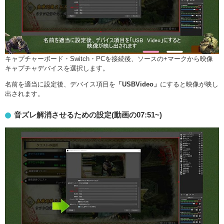
キャプチャーボード・Switch・PCを接続後、ソースの+マークから映像
キャプチャデバイスを選択します。
名前を適当に設定後、デバイス項目を
「USBVideo」
にすると映像が映し
出されます。
音ズレ解消させるための設定(動画の07:51~)